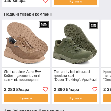
140
₴/пара
Купити
Подібні товари компанії
Літні кросівки Aero EVA
Тактичні літні військові
Крос
Койот – дихаючі, легкі
кросівки хакі
такт
тактичні, повсякденні,
"DesertTrekking". Армійські
"Des
кольору койот, напряму
черевики зелені для ВСУ.
взут
від виробника Wolf Original
Wolf original
2 280
2 390
2 3
₴/пара
₴/пара
Купити
Купити