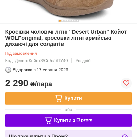
Кросівки чоловічі літні "Desert Urban" Койот
WOLForiginal, кросовки літні армійські
дихаючі для солдатів
Під замовлення
Код: ДезертКойотЗ/Сіт/с/-/ПУ40
Роздріб
Відправка з
17 серпня 2026
2 290
₴/пара
Купити
або
Купити з
Що таке купити з Пром?