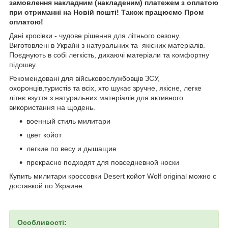
замовлення накладним (накладеним) платежем з оплатою
при отриманні на Новій пошті! Також працюємо Пром
оплатою!
Дані кросівки - чудове рішення для літнього сезону.
Виготовлені в Україні з натуральних та якісних матеріалів.
Поєднують в собі легкість, дихаючі матеріали та комфортну
підошву.
Рекомендовані для військовослужбовців ЗСУ,
охоронців,туристів та всіх, хто шукає зручне, якісне, легке
літнє взуття з натуральних матеріалів для активного
використання на щодень.
военный стиль милитари
цвет койот
легкие по весу и дышащие
прекрасно подходят для повседневной носки
Купить милитари кроссовки Desert койот Wolf original можно с
доставкой по Украине.
Особливості: