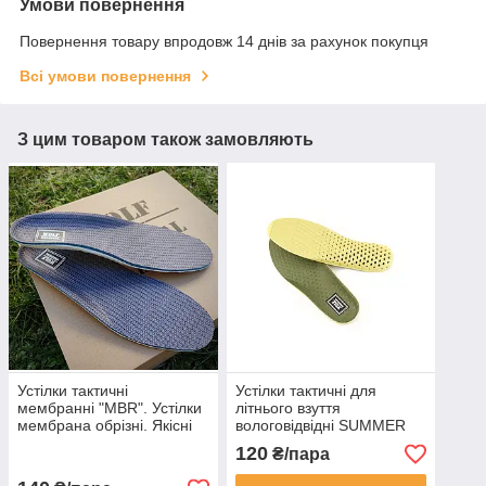
Умови повернення
Повернення товару впродовж 14 днів за рахунок покупця
Всі умови повернення
З цим товаром також замовляють
Устілки тактичні
Устілки тактичні для
мембранні "MBR". Устілки
літнього взуття
мембрана обрізні. Якісні
вологовідвідні SUMMER
потовідвідні устілки
перфоровані анатомічні
120
₴/пара
літні