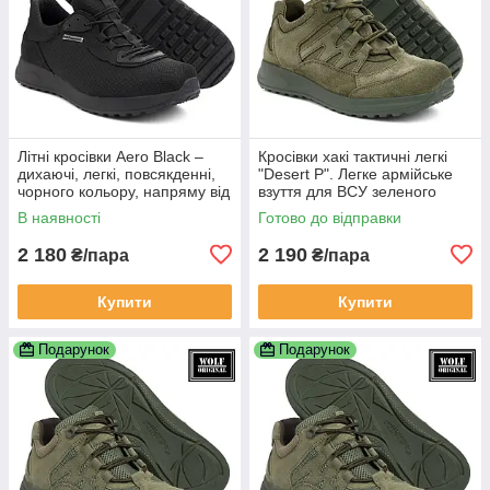
Літні кросівки Aero Black –
Кросівки хакі тактичні легкі
дихаючі, легкі, повсякденні,
"Desert P". Легке армійське
чорного кольору, напряму від
взуття для ВСУ зеленого
виробника Wolf Original
кольору
В наявності
Готово до відправки
2 180
2 190
₴/пара
₴/пара
Купити
Купити
Подарунок
Подарунок