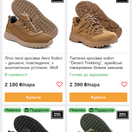
Літні легкі кросівки Aero Койот
Тактичні кросівки койот
– дихаючі, повсякденні, з
"Desert Trekking", армійські
анатомічною устілкою, Wolf
півчеревики бежеві замшеві
Original
В наявності
Готово до відправки
2 180
2 390
₴/пара
₴/пара
Купити
Купити
Новинка
Подарунок
Новинка
Подарунок