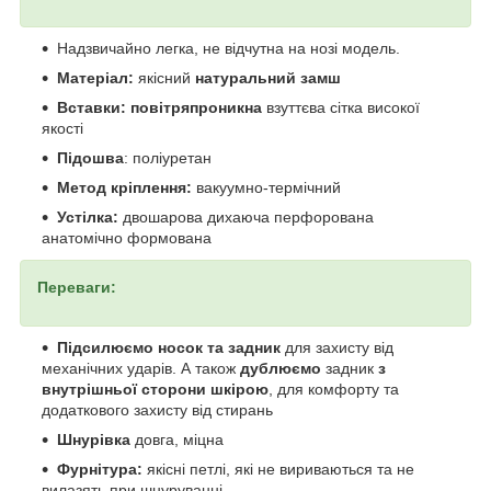
Надзвичайно легка, не відчутна на нозі модель.
Матеріал:
якісний
натуральний замш
Вставки: повітряпроникна
взуттєва сітка високої
якості
Підошва
: поліуретан
Метод кріплення:
вакуумно-термічний
Устілка:
двошарова дихаюча перфорована
анатомічно формована
Переваги:
П
ідсилюємо носок та задник
для захисту від
механічних ударів. А також
дублюємо
задник
з
внутрішньої сторони шкірою
, для комфорту та
додаткового захисту від стирань
Шнурівка
довга, міцна
Фурнітура:
якісні петлі, які не вириваються та не
вилазять при шнуруванні.