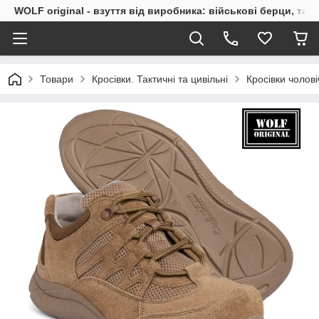
WOLF original - взуття від виробника: військові берци, такт
Товари
Кросівки. Тактичні та цивільні
Кросівки чолові