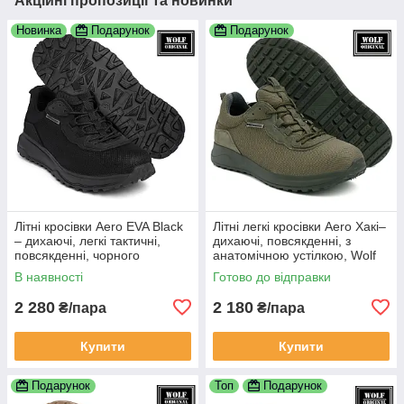
Акційні пропозиції та новинки
Новинка
Подарунок
Подарунок
Літні кросівки Aero EVA Black
Літні легкі кросівки Aero Хакі–
– дихаючі, легкі тактичні,
дихаючі, повсякденні, з
повсякденні, чорного
анатомічною устілкою, Wolf
кольору, напряму від
Original
В наявності
Готово до відправки
виробника Wolf Original
2 280
2 180
₴/пара
₴/пара
Купити
Купити
Подарунок
Топ
Подарунок