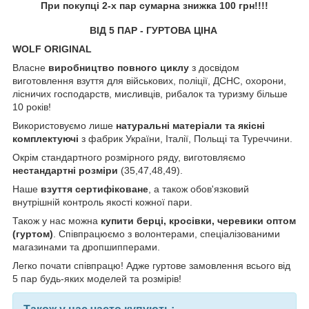
При покупці 2-х пар сумарна знижка 100 грн!!!!
ВІД 5 ПАР - ГУРТОВА ЦІНА
WOLF ORIGINAL
Власне
виробництво повного циклу
з досвідом
виготовлення взуття для військових, поліції, ДСНС, охорони,
лісничих господарств, мисливців, рибалок та туризму більше
10 років!
Використовуємо лише
натуральні матеріали та якісні
комплектуючі
з фабрик України, Італії, Польщі та Туреччини.
Окрім стандартного розмірного ряду, виготовляємо
нестандартні розміри
(35,47,48,49).
Наше
взуття
сертифіковане
, а також обов'язковий
внутрішній контроль якості кожної пари.
Також у нас можна
купити берці, кросівки, черевики оптом
(гуртом)
. Співпрацюємо з волонтерами, спеціалізованими
магазинами та дропшипперами.
Легко почати співпрацю! Адже гуртове замовлення всього від
5 пар будь-яких моделей та розмірів!