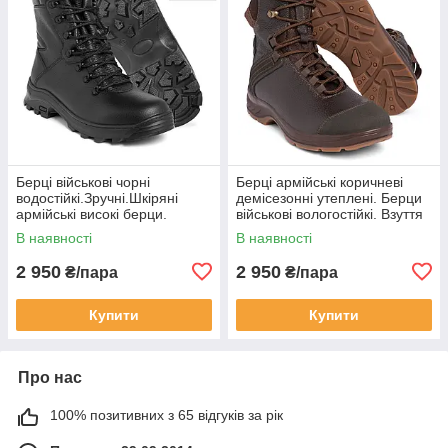
Берці військові чорні
Берці армійські коричневі
водостійкі.Зручні.Шкіряні
демісезонні утеплені. Берци
армійські високі берци.
військові вологостійкі. Взуття
Якісна мембрана
якісне шкіряне для ЗСУ.
В наявності
В наявності
WOLForiginal
2 950
2 950
₴/пара
₴/пара
Купити
Купити
Про нас
100% позитивних з 65 відгуків за рік