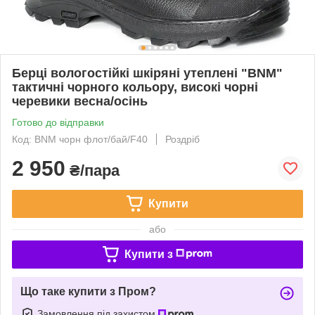
Берці вологостійкі шкіряні утеплені "BNM"
тактичні чорного кольору, високі чорні
черевики весна/осінь
Готово до відправки
Код: BNM чорн флот/бай/F40
Роздріб
2 950
₴/пара
Купити
або
Купити з
Що таке купити з Пром?
Замовлення під захистом