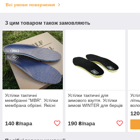
Всі умови повернення
З цим товаром також замовляють
Устілки тактичні
Устілки тактичні для
Усті
мембранні "MBR". Устілки
зимового взуття. Устілки
літн
мембрана обрізні. Якісні
зимові WINTER для берців
воло
потовідвідні устілки
і не тільки. Фольговані
перф
120
теплі стєльки на зиму
літні
140
190
₴/пара
₴/пара