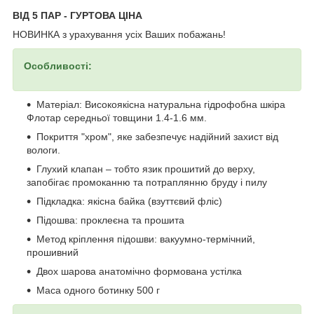
ВІД 5 ПАР - ГУРТОВА ЦІНА
НОВИНКА з урахування усіх Ваших побажань!
Особливості:
Матеріал: Високоякісна натуральна гідрофобна шкіра
Флотар середньої товщини 1.4-1.6 мм.
Покриття "хром", яке забезпечує надійний захист від
вологи.
Глухий клапан – тобто язик прошитий до верху,
запобігає промоканню та потраплянню бруду і пилу
Підкладка: якісна байка (взуттєвий фліс)
Підошва: проклеєна та прошита
Метод кріплення підошви: вакуумно-термічний,
прошивний
Двох шарова анатомічно формована устілка
Маса одного ботинку 500 г