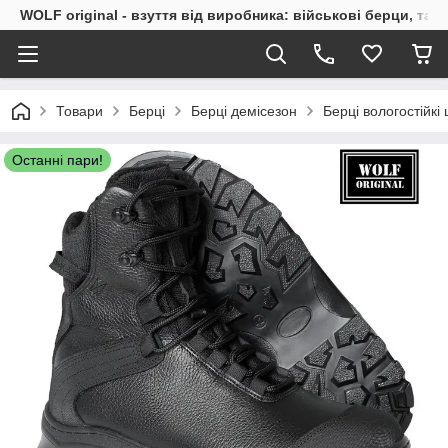
WOLF original - взуття від виробника: військові берци, такт
Товари
Берці
Берці демісезон
Берці вологостійкі
Останні пари!