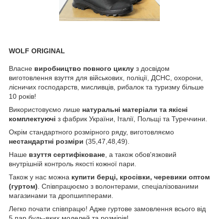
WOLF ORIGINAL
Власне
виробництво повного циклу
з досвідом
виготовлення взуття для військових, поліції, ДСНС, охорони,
лісничих господарств, мисливців, рибалок та туризму більше
10 років!
Використовуємо лише
натуральні матеріали та якісні
комплектуючі
з фабрик України, Італії, Польщі та Туреччини.
Окрім стандартного розмірного ряду, виготовляємо
нестандартні розміри
(35,47,48,49).
Наше
взуття
сертифіковане
, а також обов'язковий
внутрішній контроль якості кожної пари.
Також у нас можна
купити берці, кросівки, черевики оптом
(гуртом)
. Співпрацюємо з волонтерами, спеціалізованими
магазинами та дропшипперами.
Легко почати співпрацю! Адже гуртове замовлення всього від
5 пар будь-яких моделей та розмірів!