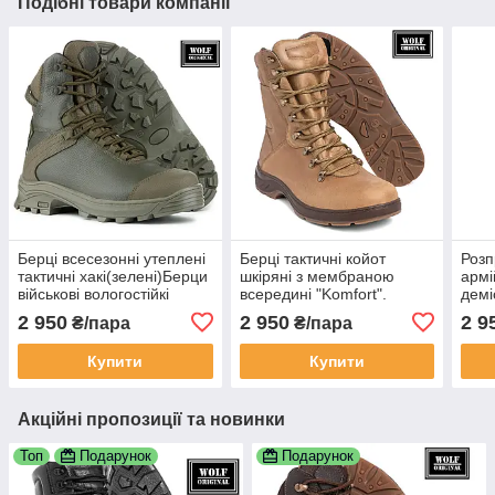
Подібні товари компанії
Берці всесезонні утеплені
Берці тактичні койот
Розп
тактичні хакі(зелені)Берци
шкіряні з мембраною
армі
військові вологостійкі
всередині "Komfort".
демі
прошиті.Взуття армійське
Берци військові мембранні
воло
2 950
2 950
2 9
₴/пара
₴/пара
шкіряне дляЗСУ
осінь/весна. Взуття
вста
армійське беж для ЗСУ
чере
Купити
Купити
Акційні пропозиції та новинки
Топ
Подарунок
Подарунок