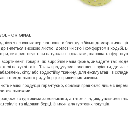
WOLF ORIGINAL
днією з основних переваг нашого бренду є більш демократична цін
ідрізняється високою якістю, довговічністю і комфортом в ходьбі.
кіри, використовуються натуральні підкладки, підошва та фурнітур
 асортименті товарів, які виробляє наша фірма, знайдете такі модел
оделі на хутрі та ін. Також продукуємо полегшені варіанти, де як
абарвлень, сітку або водостійку тканину. Для експлуатації в скла
ашого модельного ряду берці з пришивним язиком.
кість нашої продукції гарантуємо, оскільки працюємо лише з пере
остачальниками.
рацюємо з гуртовими замовниками, а також з індивідуальними клі
атеріалів та підошви берці. Знижки для гуртових покупців.