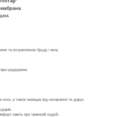
Флотар"
мембрана
 ЦІНА
анню та потраплянню бруду і пилу
ь при шнуруванні
о ноги, а також захищає від натирання та дарує
ударів.
мфорт навіть при тривалій ходьбі.