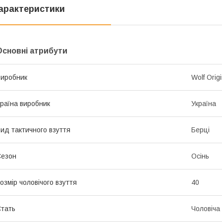
арактеристики
Основні атрибути
иробник
Wolf Origi
раїна виробник
Україна
ид тактичного взуття
Берці
Сезон
Осінь
озмір чоловічого взуття
40
тать
Чоловіча