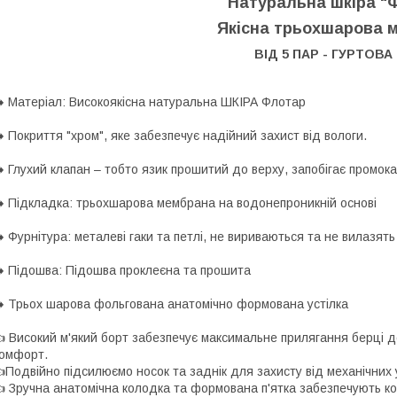
Натуральна шкіра "
Якісна трьохшарова 
ВІД 5 ПАР - ГУРТОВА
️ Матеріал: Високоякісна натуральна ШКІРА Флотар
️ Покриття "хром", яке забезпечує надійний захист від вологи.
️ Глухий клапан – тобто язик прошитий до верху, запобігає промок
️ Підкладка: трьохшарова мембрана на водонепроникній основі
️ Фурнітура: металеві гаки та петлі, не вириваються та не вилазят
️ Підошва: Підошва проклеєна та прошита
️ Трьох шарова фольгована анатомічно формована устілка
 Високий м'який борт забезпечує максимальне прилягання берці д
омфорт.
Подвійно підсилюємо носок та заднік для захисту від механічних 
 Зручна анатомічна колодка та формована п'ятка забезпечують ко