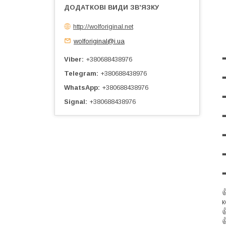
http://wolforiginal.net
wolforiginal@i.ua
➡
Viber
+380688438976
Telegram
+380688438976
➡
WhatsApp
+380688438976
➡
Signal
+380688438976
➡
➡
➡
➡

к

