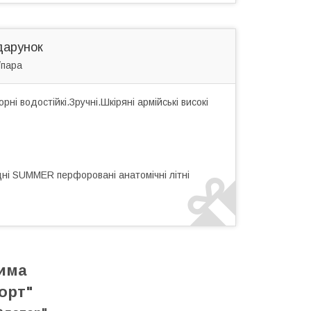
дарунок
/пара
ні водостійкі.Зручні.Шкіряні армійські високі
ідні SUMMER перфоровані анатомічні літні
зима
орт"