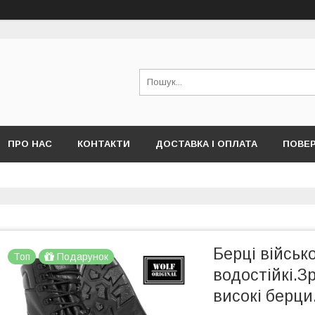
ПРО НАС
КОНТАКТИ
ДОСТАВКА І ОПЛАТА
ПОВЕР
Берці військо
Топ
Подарунок
водостійкі.З
високі берци