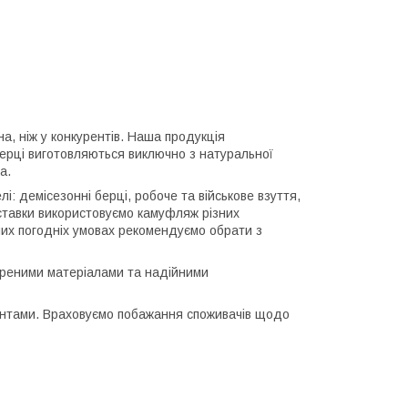
а, ніж у конкурентів. Наша продукція
 Берці виготовляються виключно з натуральної
а.
і: демісезонні берці, робоче та військове взуття,
 вставки використовуємо камуфляж різних
дних погодніх умовах рекомендуємо обрати з
віреними матеріалами та надійними
єнтами. Враховуємо побажання споживачів щодо