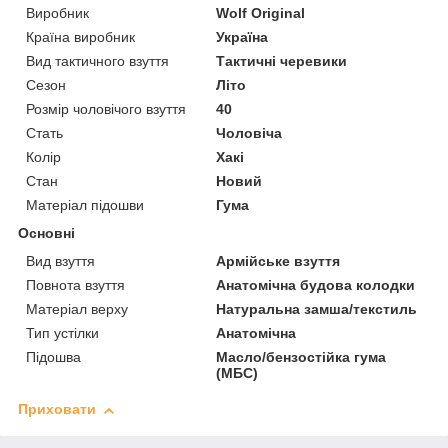
Виробник
Wolf Original
Країна виробник
Україна
Вид тактичного взуття
Тактичні черевики
Сезон
Літо
Розмір чоловічого взуття
40
Стать
Чоловіча
Колір
Хакі
Стан
Новий
Матеріал підошви
Гума
Основні
Вид взуття
Армійське взуття
Повнота взуття
Анатомічна будова колодки
Матеріал верху
Натуральна замша/текстиль
Тип устілки
Анатомічна
Підошва
Масло/бензостійка гума
(МБС)
Приховати