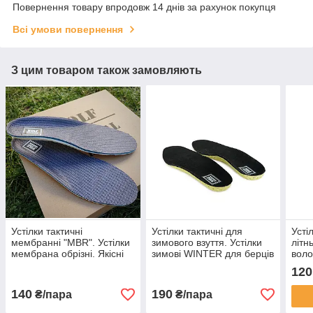
Повернення товару впродовж 14 днів за рахунок покупця
Всі умови повернення
З цим товаром також замовляють
Устілки тактичні
Устілки тактичні для
Усті
мембранні "MBR". Устілки
зимового взуття. Устілки
літн
мембрана обрізні. Якісні
зимові WINTER для берців
воло
потовідвідні устілки
і не тільки. Фольговані
перф
120
теплі стєльки на зиму
літні
140
190
₴/пара
₴/пара