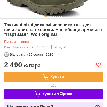
Тактичні літні дихаючі черевики хакі для
військових та охорони. Напівберци армійські
"Партизан". Wolf original
Під замовлення
Код: Партиз.хакіЗ/Сіт/с/-/В40
Роздріб
Відправка з
20 серпня 2026
2 490
₴/пара
Купити
або
Купити з
Що таке купити з Пром?