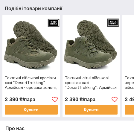
Подібні товари компанії
Тактичні військові кросівки
Тактичні літні військові
Такт
хакі "DesertTrekking".
кросівки хакі
чере
Армійські черевики зелені,
"DesertTrekking". Армійські
війс
взуття для ВСУ. Wolf
черевики зелені для ВСУ.
Напі
original
Wolf original
"Пар
2 390
2 390
2 4
₴/пара
₴/пара
Купити
Купити
Про нас