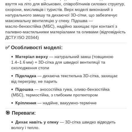
взуття на літо для військових, співробітників силових структур,
охорони, мисливців і туристів. Верх моделі виконаний з
натурального замшу та дихаючої 3D‑сітки, що забезпечує
максимальну вентиляцію у спеку. Підошва —
масло‑бензостійка (МБС), надійно захищає при контакті з
паливно-мастильними матеріалами та оливами (відповідність
ДСТУ:ISO 20344)
✅ Особливості моделі:
Матеріал верху
— натуральний замш (товщиною
1.4–1.6 мм) + 3D‑сітка для швидкої вентиляції та
охолодження стопи
Підкладка
— дихаюча текстильна 3D‑сітка, захищає
від перегріву, не парить
Підошва
— зносостійка гума, оливо‑бензостійка
(МБС), термостійка, з глибоким протектором
Кріплення
— надійне, вакуумно-термічне
🎯 Переваги:
Дихає навіть у спеку
— 3D‑сітка швидко відводить
вологу і тепло.