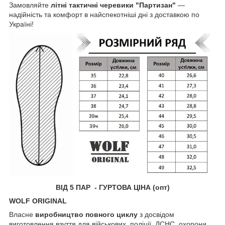
Замовляйте
літні тактичні черевики "Партизан"
—
надійність та комфорт в найспекотніші дні з доставкою по
Україні!
ВІД 5 ПАР - ГУРТОВА ЦІНА (опт)
WOLF ORIGINAL
Власне
виробництво повного циклу
з досвідом
виготовлення взуття для військових, поліції, ДСНС, охорони,