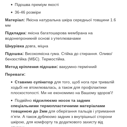
Підошва преміум якості
36-46 розміри
Матеріал:
Якісна натуральна шкіра середньої товщини 1.6
мм
Підкладка:
якісна багатошарова мембрана на
водонепроникній основі з утеплювачами
Шнурівка
довга, міцна
Підошва:
Високоякісна гума. Стійка до стирання. Оливо/
бензостійка (МБС). Термостійка.
Метод кріплення підошви:
вакуумно-термічний
Переваги:
Ставимо супінатор
для того, щоб нога при тривалій
ходьбі не втомлювалась, а також для профілактики
плоскостопості. Ми не економимо на Вашому здоров'ї!
Подвійно
підсилюємо носок та задник
спеціальними термопластичними матеріалами
товщиною до 2мм
для оберігання пальців і утримання
п’яти. А також дублюємо задник з внутрішньої сторони
шкірою, для комфорту та додаткового захисту від