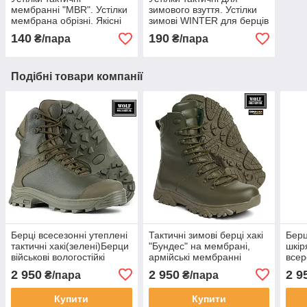
мембранні "MBR". Устілки
зимового взуття. Устілки
мембрана обрізні. Якісні
зимові WINTER для берців
потовідвідні устілки
і не тільки. Фольговані
140
190
₴/пара
₴/пара
теплі стєльки на зиму
Подібні товари компанії
Берці всесезонні утеплені
Тактичні зимові берці хакі
Берц
тактичні хакі(зелені)Берци
"Бундес" на мембрані,
шкір
військові вологостійкі
армійські мембранні
всер
прошиті.Взуття армійське
зелені берци для ЗСУ та
Берц
2 950
2 950
2 9
₴/пара
₴/пара
шкіряне дляЗСУ
Нацгвардії на зиму
осін
армі
Купити
Купити