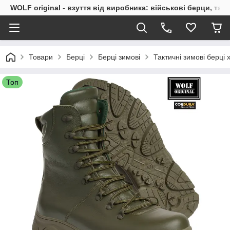
WOLF original - взуття від виробника: військові берци, такт
Товари
Берці
Берці зимові
Тактичні зимові берці
Топ