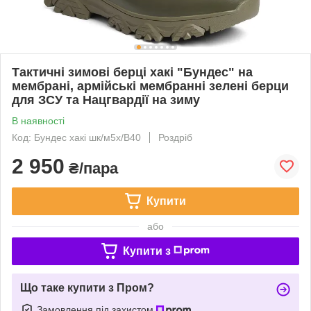
Тактичні зимові берці хакі "Бундес" на
мембрані, армійські мембранні зелені берци
для ЗСУ та Нацгвардії на зиму
В наявності
Код: Бундес хакі шк/м5х/В40
Роздріб
2 950
₴/пара
Купити
або
Купити з
Що таке купити з Пром?
Замовлення під захистом