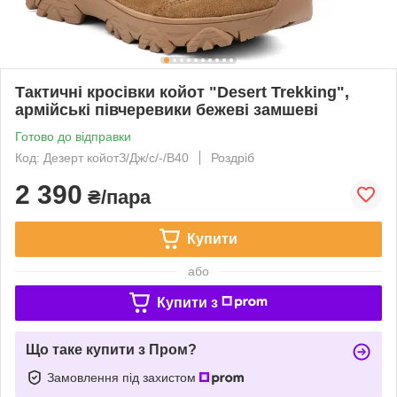
Тактичні кросівки койот "Desert Trekking",
армійські півчеревики бежеві замшеві
Готово до відправки
Код: Дезерт койотЗ/Дж/с/-/В40
Роздріб
2 390
₴/пара
Купити
або
Купити з
Що таке купити з Пром?
Замовлення під захистом