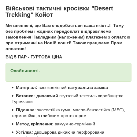
Військові тактичні кросівки "Desert
Trekking" Койот
Ми впевнені, що Вам сподобається наша якість! Тому
без проблем і жодних передоплат відправляємо
замовлення Накладним (наложеним) платежем з оплатою
при отриманні на Новій пошті! Також працюємо Пром
оплатою!
ВІД 5 ПАР - ГУРТОВА ЦІНА
Особливості:
Матеріал:
високоякісний
натуральна замша
Вставки: дихаючий
взуттєвий текстиль виробництва
Туреччини
Підошва
: зносостійка гума, масло‑бензостійка (МБС),
термостійка, з глибоким протектором
Метод кріплення:
вакуумно-термічний
Устілка:
двошарова дихаюча перфорована