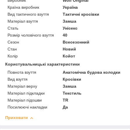
Виробник
Wolf Original
Країна виробник
Україна
Вид тактичного взуття
Тактичні кросівки
Матеріал взуття
Замша
Стать
Унісекс
Розмір чоловічого взуття
40
Сезон
Всесезонний
Стан
Новий
Колір
Койот
Користувальницькі характеристики
Повнота взуття
Анатомічна будова колодки
Вид взуття
Кросівки
Матеріал верху
Замша
Матеріал підкладки
Текстиль
Матеріал підошви
TR
Посилюючі накладки
Да
Приховати