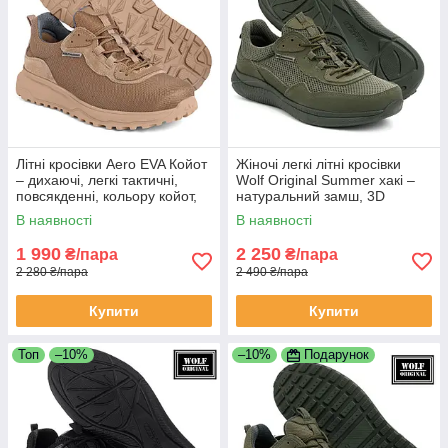
Літні кросівки Aero EVA Койот
Жіночі легкі літні кросівки
– дихаючі, легкі тактичні,
Wolf Original Summer хакі –
повсякденні, кольору койот,
натуральний замш, 3D
напряму від виробника Wolf
сіточка, анатомічна устілка
В наявності
В наявності
Original
1 990
2 250
₴/пара
₴/пара
2 280 ₴/пара
2 490 ₴/пара
Купити
Купити
Топ
–10%
–10%
Подарунок