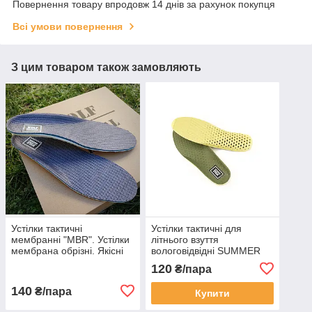
Повернення товару впродовж 14 днів за рахунок покупця
Всі умови повернення
З цим товаром також замовляють
Устілки тактичні
Устілки тактичні для
мембранні "MBR". Устілки
літнього взуття
мембрана обрізні. Якісні
вологовідвідні SUMMER
потовідвідні устілки
перфоровані анатомічні
120
₴/пара
літні
140
₴/пара
Купити