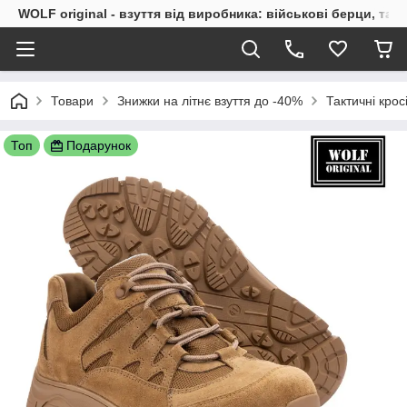
WOLF original - взуття від виробника: військові берци, такт
Товари
Знижки на літнє взуття до -40%
Тактичні крос
Топ
Подарунок