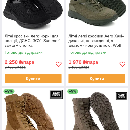
Літні кросівки легкі чорні для
Літні легкі кросівки Aero Хакі–
поліції, ДСНС, ЗСУ "Summer"
дихаючі, повсякденні, з
замш + сіточка
анатомічною устілкою, Wolf
Original
Готово до відправки
Готово до відправки
2 250
1 970
₴/пара
₴/пара
2 490 ₴/пара
2 180 ₴/пара
Купити
Купити
–9%
–9%