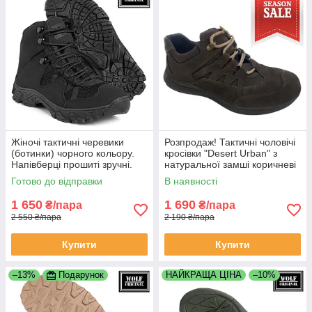
Жіночі тактичні черевики
Розпродаж! Тактичні чоловічі
(ботинки) чорного кольору.
кросівки "Desert Urban" з
Напівберці прошиті зручні.
натуральної замші коричневі
WOLForiginal
легкі зручні
Готово до відправки
В наявності
1 650
1 690
₴/пара
₴/пара
2 550 ₴/пара
2 190 ₴/пара
Купити
Купити
–13%
Подарунок
НАЙКРАЩА ЦІНА
–10%