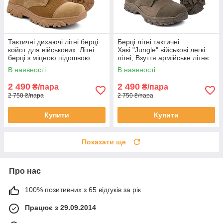
Тактичні дихаючі літні берці
Берці літні тактичні
койот для військових. Літні
Хакі "Jungle" військові легкі
берці з міцною підошвою.
літні, Взуття армійське літнє
Wolf original
для ЗСУ
В наявності
В наявності
2 490
2 490
₴/пара
₴/пара
2 750 ₴/пара
2 750 ₴/пара
Купити
Купити
Показати ще
Про нас
100% позитивних з 65 відгуків за рік
Працює з 29.09.2014