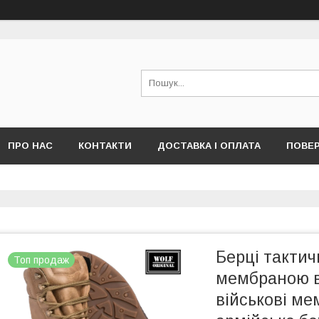
ПРО НАС
КОНТАКТИ
ДОСТАВКА І ОПЛАТА
ПОВЕР
Берці тактичн
Топ продаж
мембраною в
військові ме