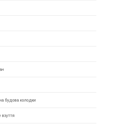
ан
на будова колодки
е взуття