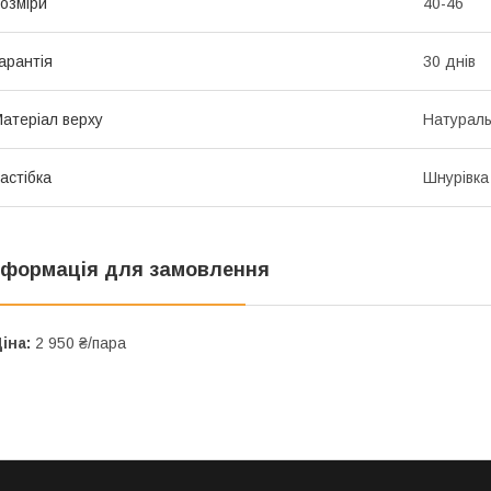
озміри
40-46
арантія
30 днів
атеріал верху
Натураль
астібка
Шнурівка
нформація для замовлення
іна:
2 950 ₴/пара