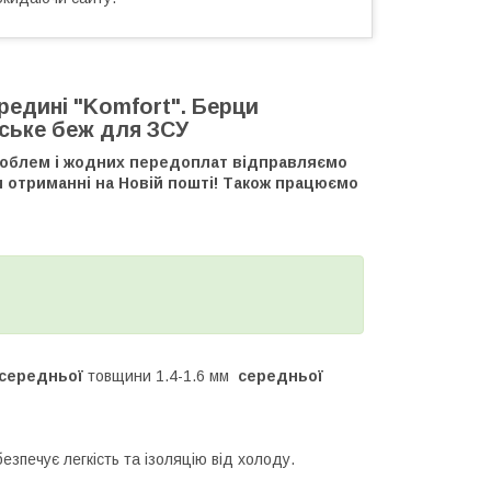
редині "Komfort". Берци
йське беж для ЗСУ
роблем і жодних передоплат відправляємо
 отриманні на Новій пошті! Також працюємо
середньої
товщини 1.4-1.6 мм
середньої
езпечує легкість та ізоляцію від холоду.