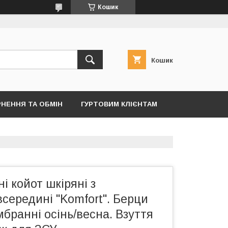
Кошик
Кошик
НЕННЯ ТА ОБМІН
ГУРТОВИМ КЛІЄНТАМ
і койот шкіряні з
середині "Komfort". Берци
мбранні осінь/весна. Взуття