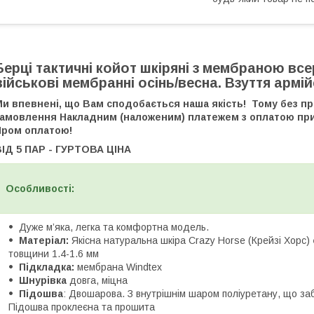
Берці тактичні койот шкіряні з мембраною все
військові мембранні осінь/весна. Взуття армі
Ми впевнені, що Вам сподобається наша якість! Тому без п
замовлення Накладним (наложеним) платежем з оплатою при
Пром оплатою!
ВІД 5 ПАР - ГУРТОВА ЦІНА
Особливості:
Дуже м’яка, легка та комфортна модель.
Матеріал:
Якісна натуральна шкіра Crazy Horse (Крейзі Хорс)
товщини 1.4-1.6 мм
Підкладка:
мембрана Windtex
Шнурівка
довга, міцна
Підошва
: Двошарова. З внутрішнім шаром поліуретану, що заб
Підошва проклеєна та прошита