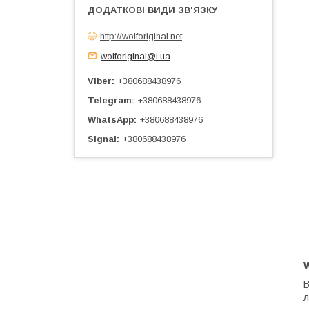
http://wolforiginal.net
wolforiginal@i.ua
Viber
+380688438976
Telegram
+380688438976
WhatsApp
+380688438976
Signal
+380688438976
л