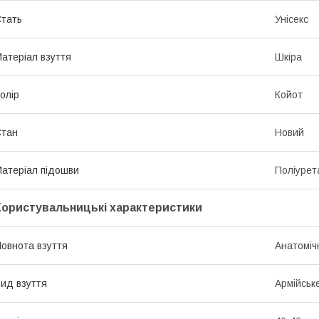
тать
Унісекс
атеріал взуття
Шкіра
олір
Койот
Стан
Новий
атеріал підошви
Поліурет
Користувальницькі характеристики
овнота взуття
Анатоміч
ид взуття
Армійськ