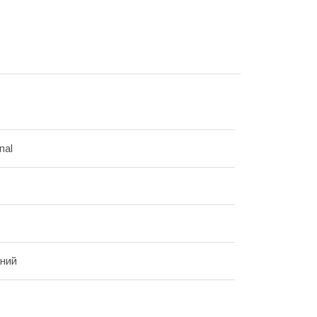
nal
нний