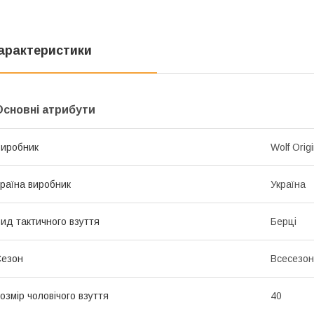
арактеристики
Основні атрибути
иробник
Wolf Origi
раїна виробник
Україна
ид тактичного взуття
Берці
Сезон
Всесезо
озмір чоловічого взуття
40