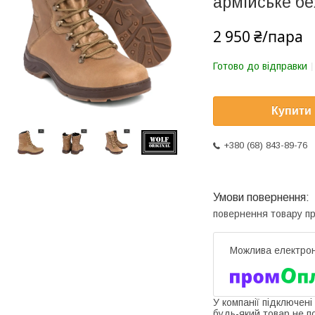
армійське б
2 950 ₴/пара
Готово до відправки
Купити
+380 (68) 843-89-76
повернення товару п
У компанії підключені
будь-який товар не п