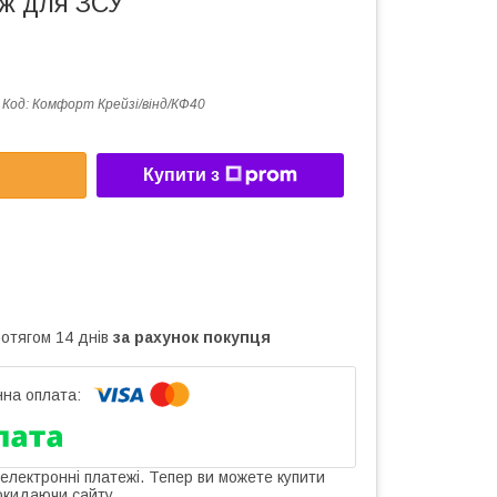
еж для ЗСУ
Код:
Комфорт Крейзі/вінд/КФ40
Купити з
ротягом 14 днів
за рахунок покупця
 електронні платежі. Тепер ви можете купити
окидаючи сайту.