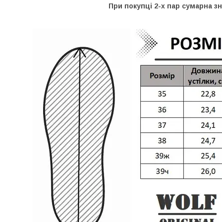
При покупці 2-х пар сумарна зни