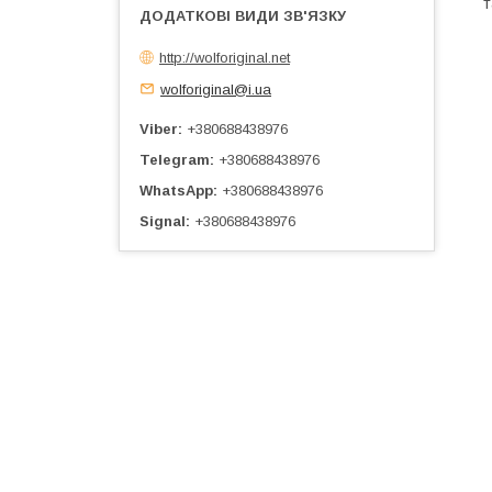
т
http://wolforiginal.net
wolforiginal@i.ua
Viber
+380688438976
Telegram
+380688438976
WhatsApp
+380688438976
Signal
+380688438976