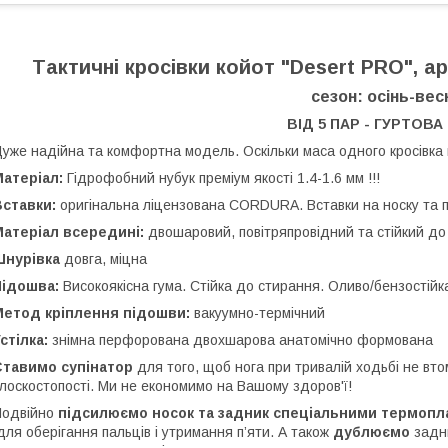
Тактичні кросівки койот "Desert PRO", а
сезон: осінь-вес
ВІД 5 ПАР - ГУРТОВА
уже надійна та комфортна модель. Оскільки маса одного кросівка м
атеріал:
Гідрофобний нубук преміум якості 1.4-1.6 мм !!!
Вставки:
оригінальна ліцензована CORDURА. Вставки на носку та п'
Матеріал всередині:
двошаровий, повітряпровідний та стійкий до
Шнурівка
довга, міцна
Підошва:
Високоякісна гума. Стійка до стирання. Оливо/бензостійк
Метод кріплення підошви:
вакуумно-термічний
стілка:
знімна перфорована двохшарова анатомічно формована
Ставимо супінатор
для того, щоб нога при тривалій ходьбі не вт
лоскостопості. Ми не економимо на Вашому здоров'ї!
Подвійно
підсилюємо носок та задник спеціальними термоп
для оберігання пальців і утримання п’яти. А також
дублюємо
задни