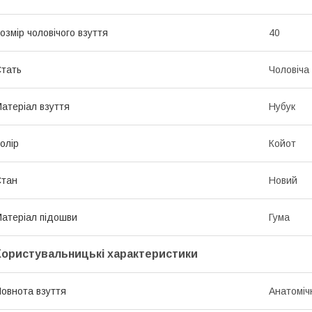
озмір чоловічого взуття
40
тать
Чоловіча
атеріал взуття
Нубук
олір
Койот
Стан
Новий
атеріал підошви
Гума
Користувальницькі характеристики
овнота взуття
Анатоміч