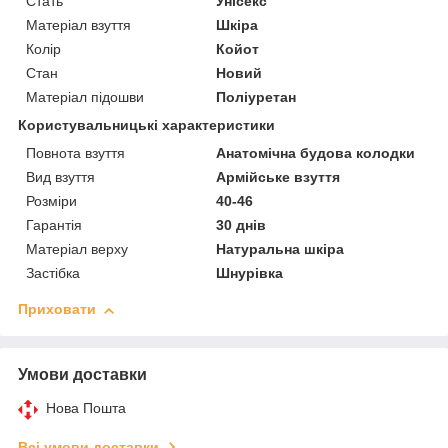
Стать
Унісекс
Матеріал взуття
Шкіра
Колір
Койот
Стан
Новий
Матеріал підошви
Поліуретан
Користувальницькі характеристики
Повнота взуття
Анатомічна будова колодки
Вид взуття
Армійське взуття
Розміри
40-46
Гарантія
30 днів
Матеріал верху
Натуральна шкіра
Застібка
Шнурівка
Приховати
Умови доставки
Нова Пошта
Всі умови доставки