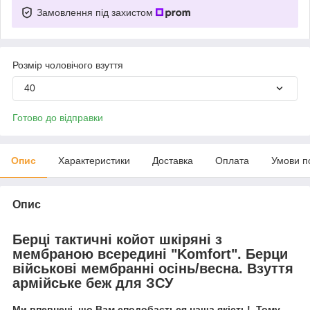
Замовлення під захистом
Розмір чоловічого взуття
40
Готово до відправки
Опис
Характеристики
Доставка
Оплата
Умови п
Опис
Берці тактичні койот шкіряні з
мембраною всередині "Komfort". Берци
військові мембранні осінь/весна. Взуття
армійське беж для ЗСУ
Ми впевнені, що Вам сподобається наша якість! Тому