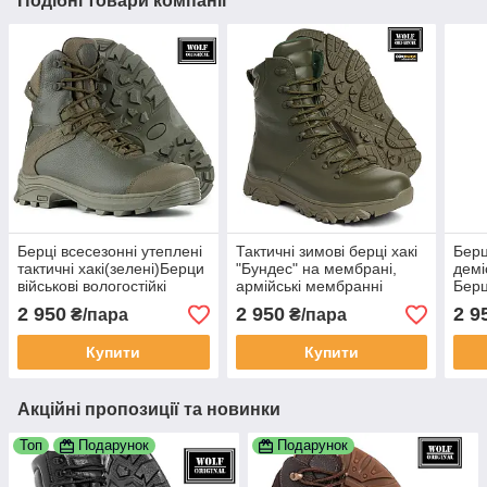
Подібні товари компанії
Берці всесезонні утеплені
Тактичні зимові берці хакі
Берц
тактичні хакі(зелені)Берци
"Бундес" на мембрані,
демі
військові вологостійкі
армійські мембранні
Берц
прошиті.Взуття армійське
зелені берци для ЗСУ та
воло
2 950
2 950
2 9
₴/пара
₴/пара
шкіряне дляЗСУ
Нацгвардії на зиму
шкір
WOLF
Купити
Купити
Акційні пропозиції та новинки
Топ
Подарунок
Подарунок