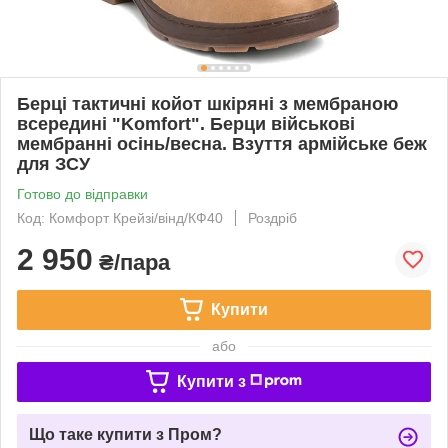
Берці тактичні койот шкіряні з мембраною
всередині "Komfort". Берци військові
мембранні осінь/весна. Взуття армійське беж
для ЗСУ
Готово до відправки
Код: Комфорт Крейзі/вінд/КФ40
Роздріб
2 950
₴/пара
Купити
або
Купити з
Що таке купити з Пром?