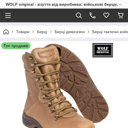
WOLF original - взуття від виробника: військові берци, такт
Товари
Берці
Берці демісезон
Берці тактичні кой
Топ продажів