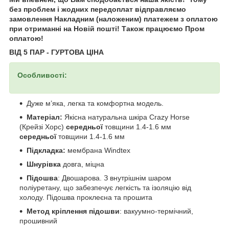
без проблем і жодних передоплат відправляємо
замовлення Накладним (наложеним) платежем з оплатою
при отриманні на Новій пошті! Також працюємо Пром
оплатою!
ВІД 5 ПАР - ГУРТОВА ЦІНА
Особливості:
Дуже м’яка, легка та комфортна модель.
Матеріал:
Якісна натуральна шкіра Crazy Horse
(Крейзі Хорс)
середньої
товщини 1.4-1.6 мм
середньої
товщини 1.4-1.6 мм
Підкладка:
мембрана Windtex
Шнурівка
довга, міцна
Підошва
: Двошарова. З внутрішнім шаром
поліуретану, що забезпечує легкість та ізоляцію від
холоду. Підошва проклеєна та прошита
Метод кріплення підошви
: вакуумно-термічний,
прошивний