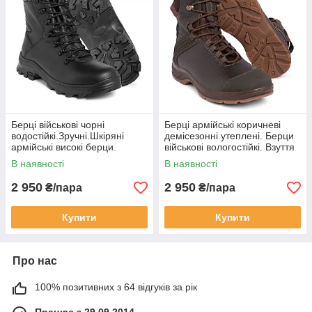
Берці військові чорні
Берці армійські коричневі
водостійкі.Зручні.Шкіряні
демісезонні утеплені. Берци
армійські високі берци.
військові вологостійкі. Взуття
Якісна мембрана
якісне шкіряне для ЗСУ.
В наявності
В наявності
WOLForiginal
2 950
2 950
₴/пара
₴/пара
Купити
Купити
Про нас
100% позитивних з 64 відгуків за рік