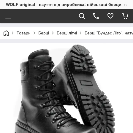
WOLF original - взуття від виробника: військові берци, такт
Товари
Берці
Берці літні
Берці "Бундес Літо", нат