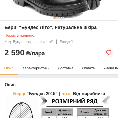
Берці "Бундес Літо", натуральна шкіра
Немає в наявності
Код: Бундес чорна шк /літо/*
Роздріб
2 590
₴/пара
Опис
Характеристики
Доставка
Оплата
Умови п
Опис
Берці
"Бундес 2015" |
літо
. Від виробника