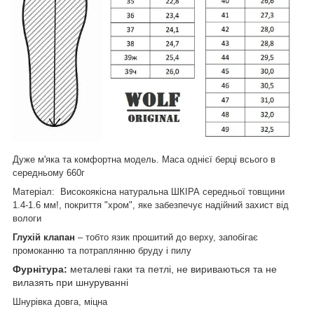
Дуже м'яка та комфортна модель. Маса однієї берці всього в
середньому 660г
Матеріал:
Високоякісна натуральна ШКІРА
середньої
товщини
1.4-1.6 мм!
, покриття "хром", яке забезпечує надійний захист від
вологи
Глухій клапан
– тобто язик прошитий до верху, запобігає
промоканню та потраплянню бруду і пилу
Фурнітура:
металеві гаки та петлі, не вириваються та не
вилазять при шнуруванні
Шнурівка
довга, міцна