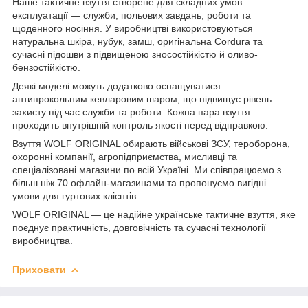
Наше тактичне взуття створене для складних умов
експлуатації — служби, польових завдань, роботи та
щоденного носіння. У виробництві використовуються
натуральна шкіра, нубук, замш, оригінальна Cordura та
сучасні підошви з підвищеною зносостійкістю й оливо-
бензостійкістю.
Деякі моделі можуть додатково оснащуватися
антипрокольним кевларовим шаром, що підвищує рівень
захисту під час служби та роботи. Кожна пара взуття
проходить внутрішній контроль якості перед відправкою.
Взуття WOLF ORIGINAL обирають військові ЗСУ, тероборона,
охоронні компанії, агропідприємства, мисливці та
спеціалізовані магазини по всій Україні. Ми співпрацюємо з
більш ніж 70 офлайн-магазинами та пропонуємо вигідні
умови для гуртових клієнтів.
WOLF ORIGINAL — це надійне українське тактичне взуття, яке
поєднує практичність, довговічність та сучасні технології
виробництва.
Приховати