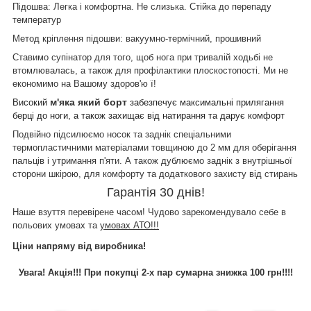
Підошва
: Легка і комфортна. Не слизька. Стійка до перепаду
температур
Метод кріплення підошви
: вакуумно-термічний, прошивний
Ставимо супінатор
для того, щоб нога при тривалій ходьбі не
втомлювалась, а також для профілактики плоскостопості. Ми не
економимо на Вашому здоров'ю ї!
м'яка який борт
Високий
забезпечує максимальні прилягання
берці до ноги, а також захищає від натирання та дарує комфорт
Подвійно підсилюємо носок та заднік спеціальними
термопластичними матеріалами товщиною до 2 мм для оберігання
пальців і утримання п'яти. А також дублюємо заднік з внутрішньої
сторони шкірою, для комфорту та додаткового захисту від стирань
Гарантія 30 днів!
Наше взуття перевірене часом! Чудово зарекомендувало себе в
польових умовах та
умовах АТО!!!
Ціни напряму від виробника!
Увага! Акція!!! При покупці 2-х пар сумарна знижка 100 грн!!!!