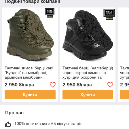
Подібні товари компанії
Тактичні зимові берці хакі
Тактичні берці (напівберці)
Такт
"Бундес" на мембрані,
чорні шкіряні зимові на
чорн
армійські мембранні
хутрі для охорони та
хутр
зелені берци для ЗСУ та
поліції. Ботинки
полі
2 950
2 950
2 9
₴/пара
₴/пара
Нацгвардії на зиму
натуральна шкіра
нату
Купити
Купити
Про нас
100% позитивних з 65 відгуків за рік