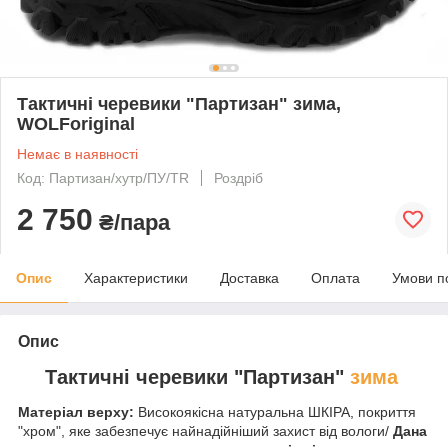
Тактичні черевики "Партизан" зима,
WOLForiginal
Немає в наявності
Код: Партизан/хутр/ПУ/TR
Роздріб
2 750
₴/пара
Опис
Характеристики
Доставка
Оплата
Умови п
Опис
Тактичні черевики "Партизан"
зима
Матеріал верху:
Високоякісна натуральна ШКІРА, покриття
"хром", яке забезпечує найнадійніший захист від вологи/
Дана