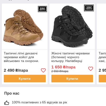
Тактичні літні дихаючі
Жіночі тактичні черевики
Такт
черевики койот для
(ботинки) чорного
демі
військових та охорони.
кольору. Напівберці
хакі
Напівберци армійські
прошиті зручні.
демі
1 650
₴/пара
"Партизан". Wolf original
WOLForiginal
взут
2 490
2 9
₴/пара
2 550 ₴/пара
Купити
Купити
Про нас
100% позитивних з 65 відгуків за рік