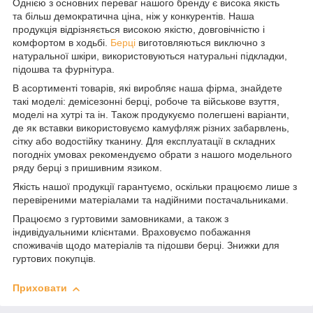
Однією з основних переваг нашого бренду є висока якість
та більш демократична ціна, ніж у конкурентів. Наша
продукція відрізняється високою якістю, довговічністю і
комфортом в ходьбі.
Берці
виготовляються виключно з
натуральної шкіри, використовуються натуральні підкладки,
підошва та фурнітура.
В асортименті товарів, які виробляє наша фірма, знайдете
такі моделі: демісезонні берці, робоче та військове взуття,
моделі на хутрі та ін. Також продукуємо полегшені варіанти,
де як вставки використовуємо камуфляж різних забарвлень,
сітку або водостійку тканину. Для експлуатації в складних
погодніх умовах рекомендуємо обрати з нашого модельного
ряду берці з пришивним язиком.
Якість нашої продукції гарантуємо, оскільки працюємо лише з
перевіреними матеріалами та надійними постачальниками.
Працюємо з гуртовими замовниками, а також з
індивідуальними клієнтами. Враховуємо побажання
споживачів щодо матеріалів та підошви берці. Знижки для
гуртових покупців.
Приховати