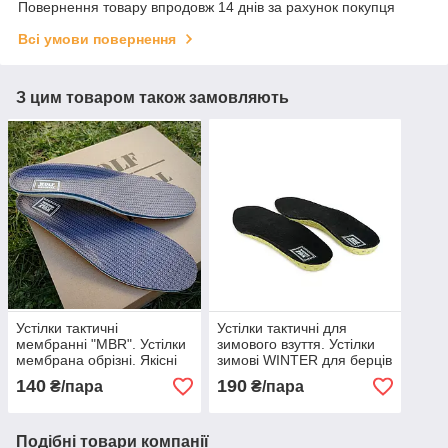
Повернення товару впродовж 14 днів за рахунок покупця
Всі умови повернення
З цим товаром також замовляють
Устілки тактичні
Устілки тактичні для
мембранні "MBR". Устілки
зимового взуття. Устілки
мембрана обрізні. Якісні
зимові WINTER для берців
потовідвідні устілки
і не тільки. Фольговані
140
190
₴/пара
₴/пара
теплі стєльки на зиму
Подібні товари компанії