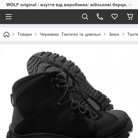
WOLF original - взуття від виробника: військові берци, такт
Товари
Черевики. Тактичні та цивільні
Зима
Такти