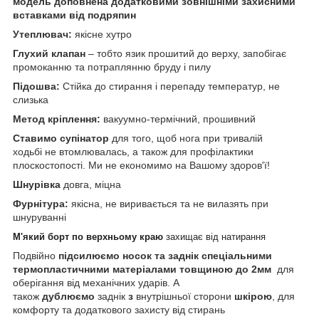
модель доповнена додатковими зовнішніми захисними
вставками від подряпин
Утеплювач:
якісне хутро
Глухий клапан
– тобто язик прошитий до верху, запобігає
промоканню та потраплянню бруду і пилу
Підошва:
Стійка до стирання і перепаду температур, не
слизька
Метод кріплення:
вакуумно-термічний, прошивний
Ставимо супінатор
для того, щоб нога при тривалій
ходьбі не втомлювалась, а також для профілактики
плоскостопості. Ми не економимо на Вашому здоров'ї!
Шнурівка
довга, міцна
Фурнітура:
якісна,
не виривається та не вилазять при
шнуруванні
М'який борт по верхньому краю
захищає від натирання
Подвійно
підсилюємо носок та заднік спеціальними
термопластичними матеріалами товщиною до 2мм
для
оберігання від механічних ударів. А
також
дублюємо
заднік
з
внутрішньої сторони
шкірою
, для
комфорту та додаткового захисту від стирань