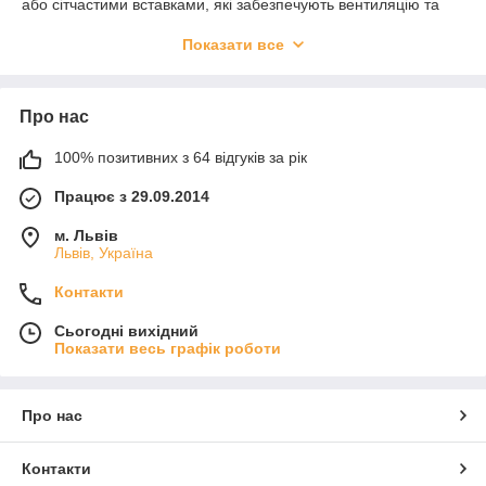
або сітчастими вставками, які забезпечують вентиляцію та
зменшують навантаження на ноги. Таке взуття ідеально
Показати все
підходить для військових, правоохоронців, працівників
силових структур, охорони, туристів, мисливців та для будь-
якого активного використання.
Про нас
Пропонуємо
літні військові черевики
,
берці тактичні
літні
, а також
полегшене взуття для спеки
— усе
виготовлено в Україні з якісних матеріалів. Легка вага,
100% позитивних з 64 відгуків за рік
надійна підошва, зручна посадка — те, що потрібно в
Працює з 29.09.2014
польових умовах і щоденному використанні.
Замовити
тактичне літнє взуття
можна з доставкою по
м. Львів
Україні.
Львів, Україна
Контакти
Сьогодні вихідний
Показати весь графік роботи
Про нас
Контакти