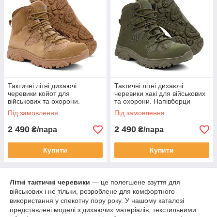
Тактичні літні дихаючі
Тактичні літні дихаючі
черевики койот для
черевики хакі для військових
військових та охорони.
та охорони. Напівберци
Напівберци армійські
армійські "Партизан". Wolf
Під замовлення
Під замовлення
"Партизан". Wolf original
original
2 490
2 490
₴/пара
₴/пара
Купити
Купити
Літні тактичні черевики
— це полегшене взуття для
військових і не тільки, розроблене для комфортного
використання у спекотну пору року. У нашому каталозі
представлені моделі з дихаючих матеріалів, текстильними